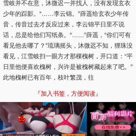
雪岐并不在意，沐微迟一并找人，没有发现玄衣
少年的踪影。“……李云锦。”薛遥给玄衣少年传
音，传音过去才反应过来，李云锦平日里不说
话，总是给他们写纸条。“……”薛遥，“你们可有
看见他去哪了？”琉璃摇头，沐微迟不知，狸珠没
看见，江雪岐扫一眼方才那棵槐树，开口道：“平
日里他便喜欢槐树，兴许是被槐树藏起来了吧。”
此地槐树已有百年，枝叶繁茂，往
『加入书签，方便阅读』