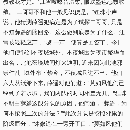
教教我才是。”江雪岐嗓音温柔, 眼底墨色悉数收
敛。“二哥哥不和他一般见识便是。”狸珠小声
说，他猜测薛遥犯病定是为了试探二哥哥, 只是
不知薛遥的脑回路。这么做到底是为了什么。江
雪岐轻轻应声，“嗯”一声，便算是回答了。今日
他们便能到不夜城城外。不夜城因为夜市繁华而
出名，此地夜晚城间灯火通明, 近来因为此地邪
祟作乱, 城外布下禁令，不夜城只进不出。他们
六人从纸船下来, 薛遥对他们道：“莫如风他们已
经到了若水城，我们两队的时间相差无几。”狸珠
不明白薛遥这般分队的原因，他问道，“薛遥，为
何不按照上次的分法？”“此次分队是按照邪祟的
阶级而分，”沐微迟在一旁开了口，“莫如风他们