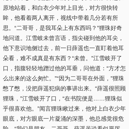
原地站着，和白衣少年对上目光，对方很快转
眸，他看着两人离开，视线中带着几分若有所
思。“二哥哥，是我耳朵上有东西吗？”狸珠好奇
地问道。江雪岐未曾言语，指尖碰到他的耳尖，
他下意识地侧过去，前一日薛遥也一直盯着他耳
朵看，难不成真是有东西？“未曾。”江雪岐开了
口，指腹轻轻地蹭过他的耳垂，问他道：“方才怎
么出来的这么匆忙。”“因为二哥哥在外面，”狸珠
憋了憋，没把薛遥犯病的事讲出来。“薛遥很照顾
狸珠，”江雪岐开了口，“在书院便是……狸珠似
乎很喜欢他。”闻言狸珠瞅过来，他对上白衣少年
眼底，对方眼底一片凝涌的深墨，他总感觉很危
险。“我们是朋友，二哥哥，薛遥虽说看似严厉，