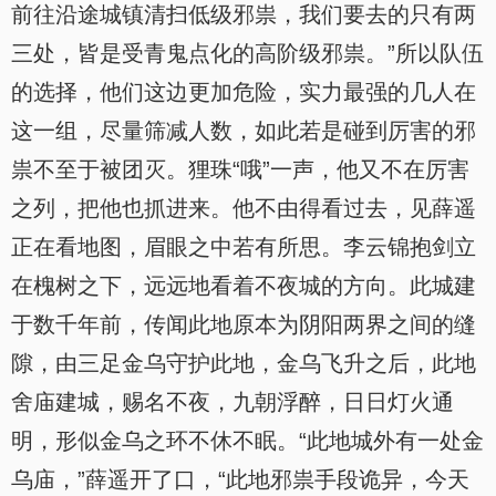
前往沿途城镇清扫低级邪祟，我们要去的只有两
三处，皆是受青鬼点化的高阶级邪祟。”所以队伍
的选择，他们这边更加危险，实力最强的几人在
这一组，尽量筛减人数，如此若是碰到厉害的邪
祟不至于被团灭。狸珠“哦”一声，他又不在厉害
之列，把他也抓进来。他不由得看过去，见薛遥
正在看地图，眉眼之中若有所思。李云锦抱剑立
在槐树之下，远远地看着不夜城的方向。此城建
于数千年前，传闻此地原本为阴阳两界之间的缝
隙，由三足金乌守护此地，金乌飞升之后，此地
舍庙建城，赐名不夜，九朝浮醉，日日灯火通
明，形似金乌之环不休不眠。“此地城外有一处金
乌庙，”薛遥开了口，“此地邪祟手段诡异，今天