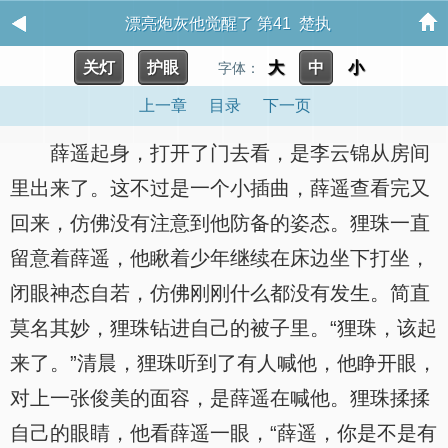
漂亮炮灰他觉醒了 第41 楚执
关灯
护眼
大
中
小
字体：
上一章
目录
下一页
薛遥起身，打开了门去看，是李云锦从房间
里出来了。这不过是一个小插曲，薛遥查看完又
回来，仿佛没有注意到他防备的姿态。狸珠一直
留意着薛遥，他瞅着少年继续在床边坐下打坐，
闭眼神态自若，仿佛刚刚什么都没有发生。简直
莫名其妙，狸珠钻进自己的被子里。“狸珠，该起
来了。”清晨，狸珠听到了有人喊他，他睁开眼，
对上一张俊美的面容，是薛遥在喊他。狸珠揉揉
自己的眼睛，他看薛遥一眼，“薛遥，你是不是有