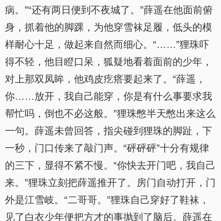
病。”“还有两日便到不夜城了。”薛遥在他面前俯
身，抓着他的脚踝，为他穿雪袜足履，低头的模
样耐心十足，做起来自然而细心。“……”狸珠吓
得不轻，他目瞪口呆，狐疑地看着面前的少年，
对上那双凤眸，他鸡皮疙瘩要起来了。“薛遥，
你……放开，我自己能穿，你是有什么事要求我
帮忙吗，倒也不必这般。”狸珠憋半天憋出来这么
一句。薛遥未曾回答，指尖碰到狸珠的脚趾，下
一秒，门口传来了敲门声。“砰砰砰”十分有规律
的三下，显得不紧不慢。“你快去开门吧，我自己
来。”狸珠立刻把薛遥推开了。房门自动打开，门
外是江雪岐。“二哥哥。”狸珠自己穿好了鞋袜，
见了白衣少年便把方才的事抛到了脑后。薛遥在