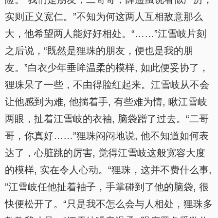
实则正义宽仁。”不知为何这两人互相敌意那么
大，他希望两人能好好相处。“……”江雪岐片刻
之后说，“既然是狸珠的朋友，便也是我的朋
友。”白衣少年垂眸温柔的模样, 如此便妥协了，
狸珠呆了一些，不由得脸红起来。江雪岐从不会
让他感到为难, 他揣着手, 有些难为情, 瞅江雪岐
两眼，扯着江雪岐的衣袖, 脑袋蹭了过去。“二哥
哥，你真好……”狸珠闷闷地说, 他不知道如何表
达了，心脏跳的厉害, 觉得江雪岐这般宽容大度
的模样, 实在令人心动。“狸珠，这并不费什么事,
”江雪岐任他扯着袖子，手掌碰到了他的脑袋, 很
快便松开了。“只是我不怎么会与人相处，狸珠多