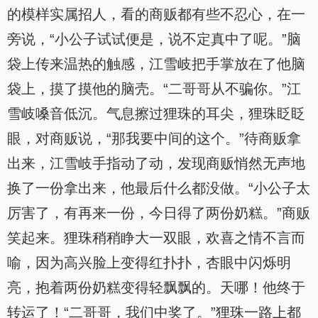
的模样实属招人，看的商贩都有些不忍心，在一
旁说，“小公子试试便是，说不定真中了呢。”脑
袋上传来温热的触感，江雪岐把手掌放在了他脑
袋上，摸了摸他的脑壳。“二哥哥从不骗你。”江
雪岐嗓音低沉。气息擦过狸珠的耳尖，狸珠眨眨
眼，对商贩说，“那我要中间的这个。”待商贩拿
出来，江雪岐手指动了动，发现商贩悄然无声地
换了一份拿出来，他最后什么都没做。“小公子太
厉害了，有再来一份，今日得了两份奶糕。”商贩
笑起来。狸珠稍稍睁大一双眼，欢喜之情不言而
喻，因为高兴脸上变得红扑扑，杏眼中闪烁明
亮，抱着两份奶糕变得轻飘飘的。天哪！他终于
转运了！“二哥哥，我们中奖了。”狸珠一路上都