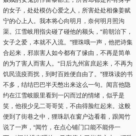
的女子，处处模仿心爱之人，所害处处相像姜赋
宁的心上人。我本将心向明月，奈何明月照沟
渠。江雪岐用指尖碰了碰他的额头，“前朝治下，
女子之爱，本就不入流。”狸珠哦一声，他把诗集
合起来，邪祟害人如今都有了缘由，不再是简单
的为了害人而害人。“日后九州富庶起来，不再为
饥民流疫而扰，到时百姓便自由了。”狸珠读的书
不多，结结巴巴半天憋出来这么一句。闻言他隐
约在江雪岐眼里看到一闪而过的情绪，似乎是
笑，他很少见二哥哥笑，不由得脸红起来。这般
便到了街巷之中，狸珠趴在窗户边看着，跟闻竹
说了一声，“闻竹，在点心铺门口能不能停一