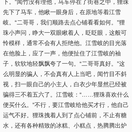
下。”闻竹没有理他，马车停在了街巷之中，狸珠
先下了马车，他瞅一眼身后，在原地等着江雪
岐。“二哥哥，我们顺路去点心铺看看如何。”狸
珠小声问，睁大一双眼瞅着人，眨眨眼，这般可
怜模样，通常不会有人拒绝他。江雪岐的目光落
在他脸上，应了一声，他便扯住了江雪岐的袖
子，软软地轻飘飘夸了一句。“二哥哥真好。”这
么明显的骗人，不会真有人上当吧，闻竹目不斜
视，扫一眼自己的小主人，白衣少年显然已经被
骗得三不着五六了。江雪岐：“……狸珠喜欢什么
便买什么。”不行，要江雪岐给他买才行，他自己
运气不好。狸珠拽着人到了点心铺前，不止有糖
水，还有各种精致的冰糕、小糕点，热腾腾出炉