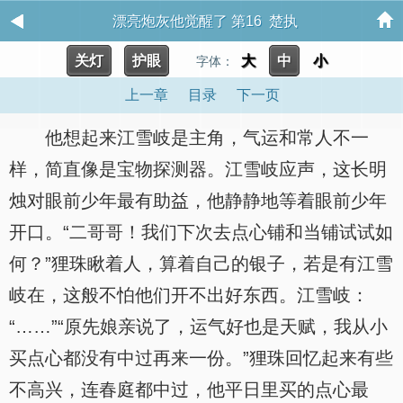
漂亮炮灰他觉醒了 第16 楚执
关灯
护眼
大
中
小
字体：
上一章
目录
下一页
他想起来江雪岐是主角，气运和常人不一
样，简直像是宝物探测器。江雪岐应声，这长明
烛对眼前少年最有助益，他静静地等着眼前少年
开口。“二哥哥！我们下次去点心铺和当铺试试如
何？”狸珠瞅着人，算着自己的银子，若是有江雪
岐在，这般不怕他们开不出好东西。江雪岐：
“……”“原先娘亲说了，运气好也是天赋，我从小
买点心都没有中过再来一份。”狸珠回忆起来有些
不高兴，连春庭都中过，他平日里买的点心最