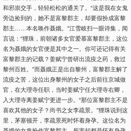
和邪祟交手，轻轻松松的通关了。“这是我在女鬼
旁边捡到的，她不是富黎郡主，却要假扮成富黎
郡主……本名唤作聂娥。”江雪岐扫一眼诗集，闻
言说：“狸珠，前朝诸多女官爱慕富黎郡主，这位
名为聂娥的女官便是其中之一。你可还记得有关
富黎郡主的记载？姜赋宁曾研出流疫之药，救过
黎州百姓。”而聂娥正是出自黎州，富黎郡主解了
流疫之苦，这位出身黎州的女子之后前往京城做
官，在大理寺任职，当时姜赋宁任大理寺右卿，
入大理寺离姜赋宁更进一步。“那位富黎郡主不是
喜欢其他的女子？尚书之女李疏景。”狸珠说到这
里，茅塞顿开，李疏景死时怀着身孕。这位名为
聂娥的女鬼扮作富黎郡主，所害却都是怀有身孕