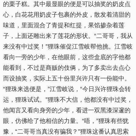
的栗子糕。其中最显眼的便是可以抽奖的奶皮点
心，白花花用奶皮子包裹的外皮，散发着清甜的
味道，里面混合了青提和红提，果馅掺杂着莲
子，上面还雕出来了莲花的形状。“二哥哥，我从
来没有中过奖！”狸珠催促江雪岐帮他挑。江雪岐
看向一旁的少年，在他眼前，这些盒底的字他都
能看到，不过是商贩的伎俩，为了多卖出去点心
而设抽奖，实际上五十份里兴许只有一份能中。
“狸珠来选便是，”江雪岐说，“今日兴许狸珠会转
运，狸珠试试。”狸珠不大信，他都没有中过奖，
他闻言又看向身旁的少年，看进一双黑漆深邃的
眼，仿佛给了他相信的力量。“唔，”狸珠有些犹
豫，“二哥哥当真没有骗我？”狸珠这番认真思索