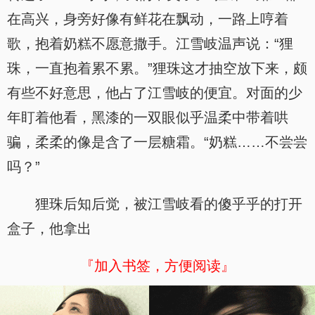
在高兴，身旁好像有鲜花在飘动，一路上哼着
歌，抱着奶糕不愿意撒手。江雪岐温声说：“狸
珠，一直抱着累不累。”狸珠这才抽空放下来，颇
有些不好意思，他占了江雪岐的便宜。对面的少
年盯着他看，黑漆的一双眼似乎温柔中带着哄
骗，柔柔的像是含了一层糖霜。“奶糕……不尝尝
吗？”
狸珠后知后觉，被江雪岐看的傻乎乎的打开
盒子，他拿出
『加入书签，方便阅读』