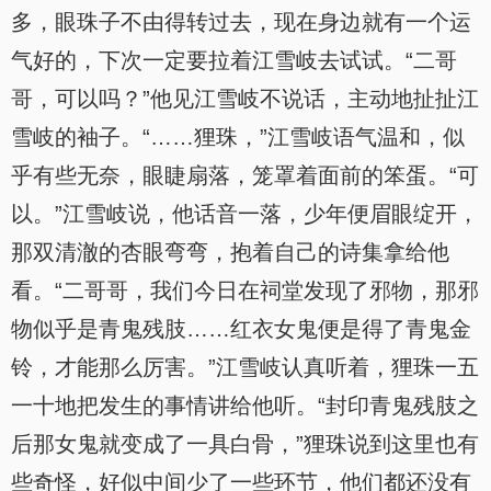
多，眼珠子不由得转过去，现在身边就有一个运
气好的，下次一定要拉着江雪岐去试试。“二哥
哥，可以吗？”他见江雪岐不说话，主动地扯扯江
雪岐的袖子。“……狸珠，”江雪岐语气温和，似
乎有些无奈，眼睫扇落，笼罩着面前的笨蛋。“可
以。”江雪岐说，他话音一落，少年便眉眼绽开，
那双清澈的杏眼弯弯，抱着自己的诗集拿给他
看。“二哥哥，我们今日在祠堂发现了邪物，那邪
物似乎是青鬼残肢……红衣女鬼便是得了青鬼金
铃，才能那么厉害。”江雪岐认真听着，狸珠一五
一十地把发生的事情讲给他听。“封印青鬼残肢之
后那女鬼就变成了一具白骨，”狸珠说到这里也有
些奇怪，好似中间少了一些环节，他们都还没有