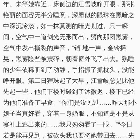
年。未等她靠近，床侧边的江雪岐睁开眼，那张
艳丽的面容无半分睡意，深墨似的眼珠在黑暗之
中深沉冷淡，如一抹莫测的暗光划过。只一瞬
间，空气中一道剑光无形而出，劈向那团黑雾，
空气中发出撕裂的声音，“铛”地一声，金铃摇
晃，黑雾险些被震碎，朝着窗外飞了出去。熟睡
的少年依稀听到了动静，手指抓了抓枕头，没能
睁开眼。第二日狸珠起了大早，江雪岐总是比他
先起一些，他们下楼时碰到了沐微迟，楼下已经
为他们准备了早食。“你们是没见过……昨天那小
娘子当真好看，穿着一身婚服，不知道是不是从
宴礼上逃出来的……我只匆匆看了一眼。”“今日
若是能再见到，被砍头我也要将她带回去……先