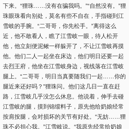
下来。“狸珠……没有在骗我吗。”“自然没有。”狸
珠眼珠看向别处，莫名有些不自在，手指碰到江
雪岐的手腕。“二哥哥，你先松手。”离得这么
近，他不敢看人，瞧了江雪岐一眼，待人松开
他，他立刻便泥鳅一样躲开了，不让江雪岐再摸
他。他们二人一起坐在床边，他们明日还要一起
去烈王府，他坐在江雪岐身边，视线落在江雪岐
腿上。“二哥哥，明日当真要随我们一起……你的
腿近来还好吗？”狸珠问。他们这几日一直在赶
路，江雪岐几乎没怎么休息。他说着，伸手去碰
江雪岐的腿，摸到锦缎料子，原先他给奶娘经常
按肩按腿，会对损坏的关节有好处。“无妨……狸
珠不必担心我。”江雪岐说。“我原先经常给奶娘