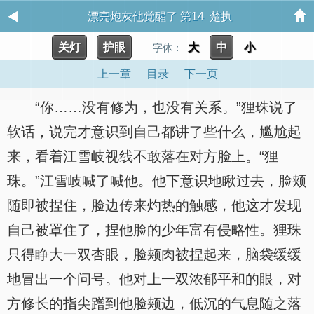
漂亮炮灰他觉醒了 第14 楚执
关灯
护眼
大
中
小
字体：
上一章
目录
下一页
“你……没有修为，也没有关系。”狸珠说了
软话，说完才意识到自己都讲了些什么，尴尬起
来，看着江雪岐视线不敢落在对方脸上。“狸
珠。”江雪岐喊了喊他。他下意识地瞅过去，脸颊
随即被捏住，脸边传来灼热的触感，他这才发现
自己被罩住了，捏他脸的少年富有侵略性。狸珠
只得睁大一双杏眼，脸颊肉被捏起来，脑袋缓缓
地冒出一个问号。他对上一双浓郁平和的眼，对
方修长的指尖蹭到他脸颊边，低沉的气息随之落