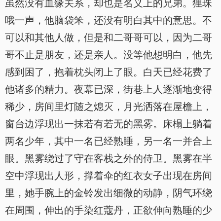
虽然没有血缘关系，却也是名义上的兄弟。狸珠
哦一声，他脑袋笨，还没有明白其中的意思。不
可以和其他人做，但是和二哥哥可以，因为二哥
哥不止是朋友，还是亲人。没等他想明白，他先
感到困了，抱着枕头闭上了眼。白天已经花费了
他诸多的精力。夜幕已深，街巷上人逐渐地变得
稀少，房间里灯随之熄灭，月光洒落在屋檐上，
窗台边浮现出一抹若有若无的黑雾。床榻上躺着
两名少年，其中一名已经熟睡，另一名一并合上
眼。黑雾绕过了守在客栈之外的侍卫。黑雾在半
空中浮现出人形，撑着伞的红衣女子出现在房间
里，她手腕上的金铃发出细微的动静，阴气环绕
在周围，伸出的手染红蔻丹，正欲伸向熟睡的少