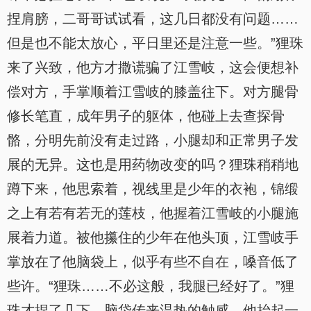
捏肩膀，二哥哥试试看，这几日都没有问题……
但是也不能太放心，平日里还是注意一些。”狸珠
来了兴致，他方才撒谎骗了江雪岐，这会便想补
偿对方，手掌顺着江雪岐的膝盖往下。对方腿骨
修长笔直，成年男子的躯体，他碰上去查探骨
骼，分明先前没有走过路，小腿却和正常男子发
展的无异。这也是用药物改变的吗？狸珠稍稍地
蹲下来，他思索着，视线里是少年的衣袍，锦缎
之上有若有若无的莲枝，他握着江雪岐的小腿施
展着力道。被他攥住的少年在他头顶，江雪岐手
掌放在了他脑袋上，似乎有些不自在，嗓音低了
些许。“狸珠……不必这般，我腿已经好了。”狸
珠才捏了几下，脑袋传来温热的触感，他抬起一