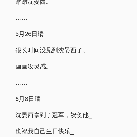
谢谢沈晏西。
……
5月26日晴
很长时间没见到沈晏西了。
画画没灵感。
……
6月8日晴
沈晏西拿到了冠军，祝贺他_
也祝我自己生日快乐_