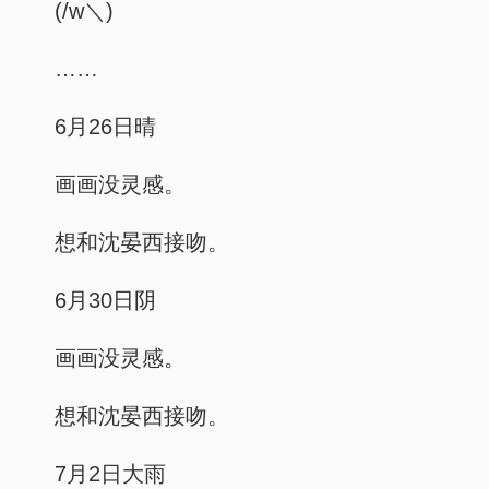
(/w＼)
……
6月26日晴
画画没灵感。
想和沈晏西接吻。
6月30日阴
画画没灵感。
想和沈晏西接吻。
7月2日大雨