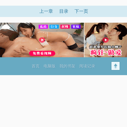
上一章
目录
下一页
首页
电脑版
我的书架
阅读记录