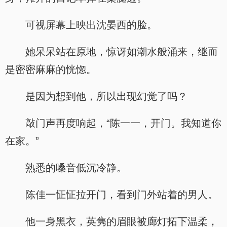
可视屏幕上映出沈晏西的脸。
她呆呆站在原地，惊讶如潮水般涌来，继而
是密密麻麻的恍惚。
是因为想到他，所以出现幻觉了吗？
敲门声再度响起，“陈一一，开门。我知道你
在家。”
熟悉的嗓音低沉冷静。
陈佳一怔怔拉开门，看到门外站着的男人。
他一身黑衣，英隽的眉眼被廊灯拓下温柔，