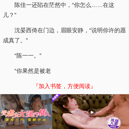
陈佳一还陷在茫然中，“你怎么……在这
儿？”
沈晏西倚在门边，眉眼安静，“说明你许的愿
成真了。”
“陈一一。”
“你果然是被老
『加入书签，方便阅读』