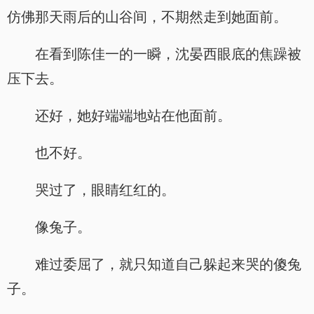
仿佛那天雨后的山谷间，不期然走到她面前。
在看到陈佳一的一瞬，沈晏西眼底的焦躁被
压下去。
还好，她好端端地站在他面前。
也不好。
哭过了，眼睛红红的。
像兔子。
难过委屈了，就只知道自己躲起来哭的傻兔
子。