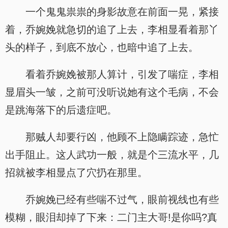
一个鬼鬼祟祟的身影故意在前面一晃，紧接
着，乔婉娩就急切的追了上去，李相显看着那丫
头的样子，到底不放心，也暗中追了上去。
看着乔婉娩被那人算计，引发了喘症，李相
显眉头一皱，之前可没听说她有这个毛病，不会
是跳海落下的后遗症吧。
那贼人却要行凶，他顾不上隐瞒踪迹，急忙
出手阻止。这人武功一般，就是个三流水平，几
招就被李相显点了穴扔在那里。
乔婉娩已经有些喘不过气，眼前视线也有些
模糊，眼泪却掉了下来：二门主大哥!是你吗?真