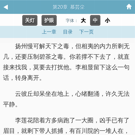
第20章 慕芸尘
关灯
护眼
大
中
小
字体：
上一章
目录
下一页
扬州慢可解天下之毒，但相夷的内力所剩无
几，还要压制碧茶之毒。你若撑不下去了，就直
接来找我，莫要去打扰他。李相显留下这么一句
话，转身离开。
云彼丘却呆坐在地上，心绪翻涌，许久无法
平静。
李莲花陪着方多病跑了一大圈，凶手已有了
眉目，就剩下带人抓捕，有百川院的一堆人在，