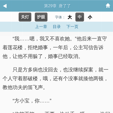
第29章 唐了了
关灯
护眼
大
中
小
字体：
上一章
目录
下一页
“我……嗯，我又不喜欢她。”他后来一直守
着莲花楼，拒绝婚事，一年后，公主写信告诉
他，让他不用躲了，婚事已经取消。
只是方多病也没回去，也没继续探案，就一
个人守着那破楼，哦，还有个没事就揍他两顿，
教他功夫的笛飞声。
“方小宝，你……”