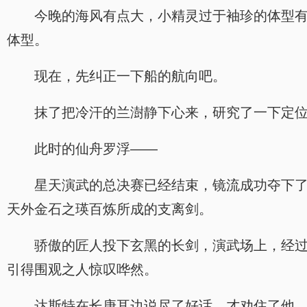
今晚的海风有点大，小精灵过于袖珍的体型
体型。
现在，先纠正一下船的航向吧。
抹了把冷汗的兰澍静下心来，研究了一下定
此时的仙舟罗浮——
星天演武的总决赛已经结束，镜流成功夺下
天外金石之瑛百炼所成的支离剑。
骄傲的匠人投下玄黑的长剑，演武场上，经
引得围观之人惊叹哗然。
达斯特在长庚耳边说尽了好话，才劝住了他