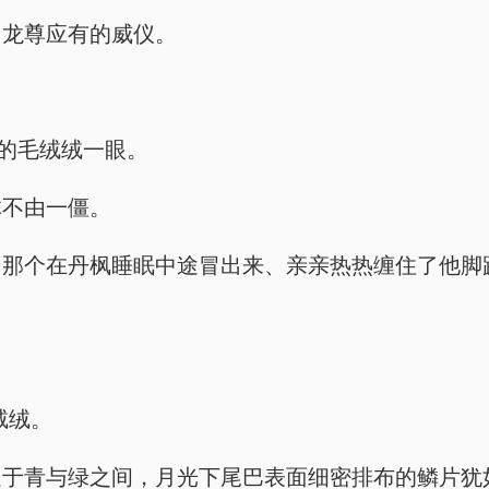
了龙尊应有的威仪。
色的毛绒绒一眼。
体不由一僵。
，那个在丹枫睡眠中途冒出来、亲亲热热缠住了他脚
绒绒。
于青与绿之间，月光下尾巴表面细密排布的鳞片犹如