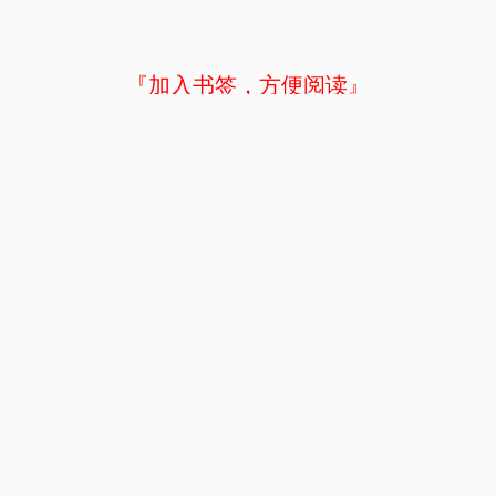
『加入书签，方便阅读』
上一章
目录
下一页