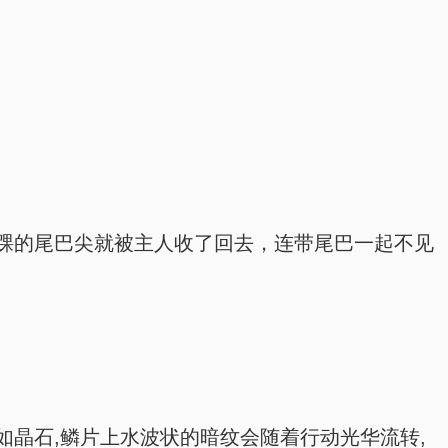
踝的尾巴尖就被主人收了回去，连带尾巴一起不见
晶石,鳞片上水波状的暗纹会随着行动光华流转,