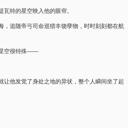
提瓦特的星空映入他的眼帘。
海，追随帝弓司命巡猎丰饶孽物，时时刻刻都在航
星空很特殊——
就让他发觉了身处之地的异状，整个人瞬间坐了起