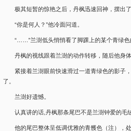
极其短暂的惊艳之后，丹枫迅速回神，摆出
“你是何人？”他冷面问道。
“……”兰澍低头悄悄看了脚踝上的某个青绿
丹枫的视线跟着兰澍的动作转移，随后他身
紧接着兰澍眼前快速滑过一道青绿色的影子
了。
兰澍好遗憾。
认真讲的话,丹枫那条尾巴不是兰澍钟爱的毛
他的尾巴整体呈低调优雅的青雘色（注），处