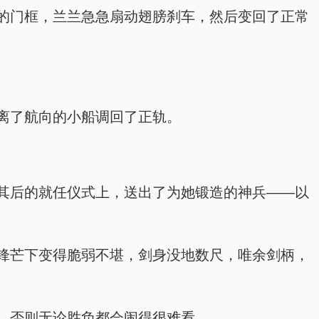
的门框，兰兰急急扇动翅膀刹车，然后变回了正常
离了航向的小船调回了正轨。
其后的就任仪式上，送出了为她锻造的神兵——以
锋芒下变得脆弱不堪，剑身没地数尺，唯余剑柄，
，否则无论胜负都会闹得很难看。