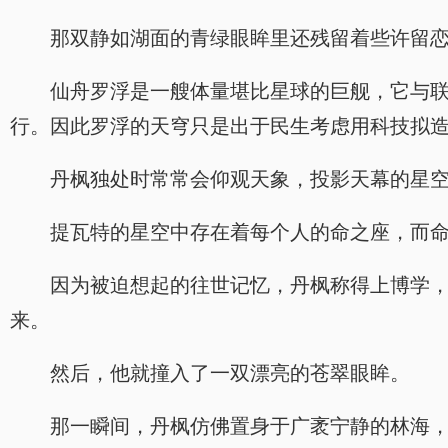
那双静如湖面的青绿眼眸里还残留着些许留
仙舟罗浮是一艘体量堪比星球的巨舰，它与
行。因此罗浮的天穹只是出于民生考虑用科技拟
丹枫独处时常常会仰观天象，投影天幕的星
提瓦特的星空中存在着每个人的命之座，而
因为被迫想起的往世记忆，丹枫称得上博学
来。
然后，他就撞入了一双漂亮的苍翠眼眸。
那一瞬间，丹枫仿佛置身于广袤宁静的林海