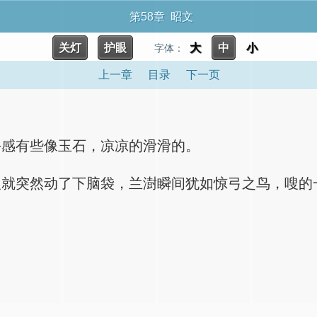
第58章 昭文
关灯
护眼
大
中
小
字体：
上一章
目录
下一页
手感有些像玉石，凉凉的滑滑的。
人就突然动了下脑袋，兰澍瞬间犹如惊弓之鸟，嗖的