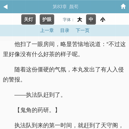
第83章 颜荀
关灯
护眼
大
中
小
字体：
上一章
目录
下一页
他扫了一眼房间，略显苦恼地说道：“不过这
里好像没有什么好茶的样子呢。
随着这份僵硬的气氛，本丸发出了有人入侵
的警报。
——执法队赶到了。
【鬼角的药研。】
执法队到来的第一时间，就赶到了天守阁，