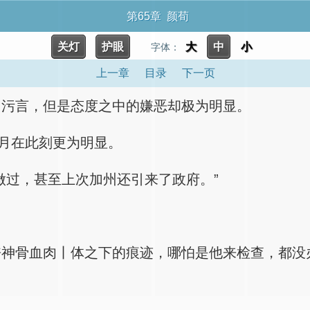
第65章 颜荀
关灯
护眼
大
中
小
字体：
上一章
目录
下一页
出污言，但是态度之中的嫌恶却极为明显。
弯月在此刻更为明显。
做过，甚至上次加州还引来了政府。”
丧神骨血肉丨体之下的痕迹，哪怕是他来检查，都没